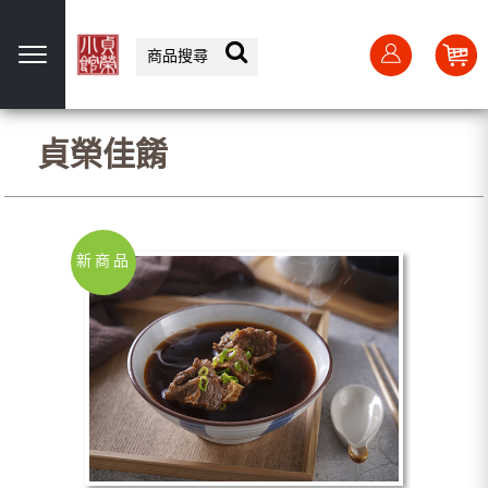
選單
貞榮佳餚
新商品