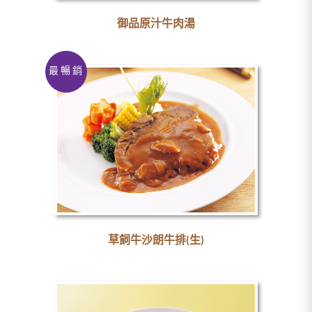
御品原汁牛肉湯
最暢銷
草飼牛沙朗牛排(生)