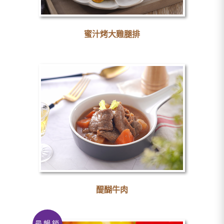
蜜汁烤大雞腿排
醍醐牛肉