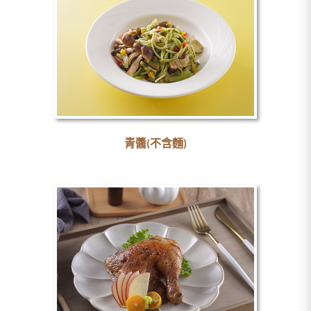
青醬(不含麵)