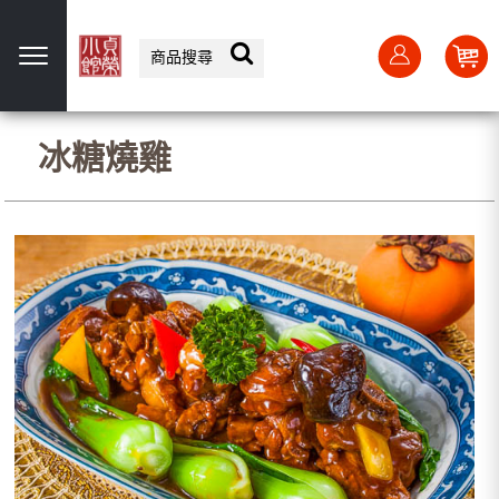
選單
冰糖燒雞