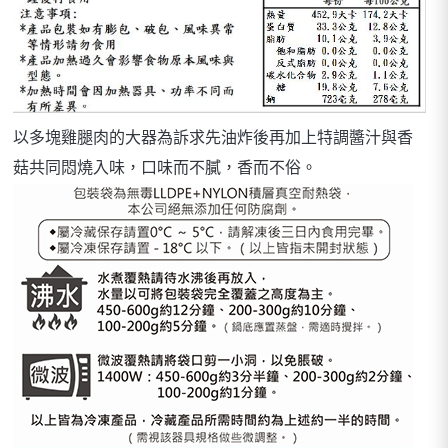
以多塊雞腿肉的大器為訴求先油炸後再加上特調醬汁與香
菇共同悶燒入味，口味而不膩，香而不俗。