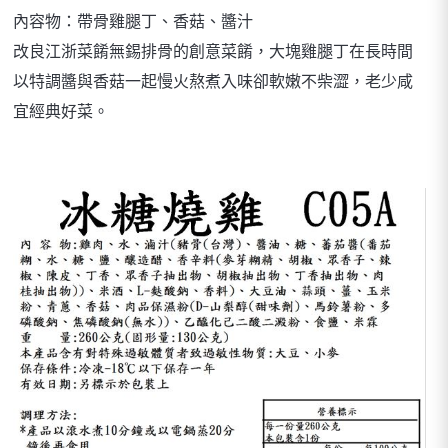
內容物：帶骨雞腿丁、香菇、醬汁
改良江浙菜餚無錫排骨的創意菜餚，大塊雞腿丁在長時間
以特調醬與香菇一起慢火熬煮入味卻軟嫩不柴澀，老少咸
宜經典好菜。