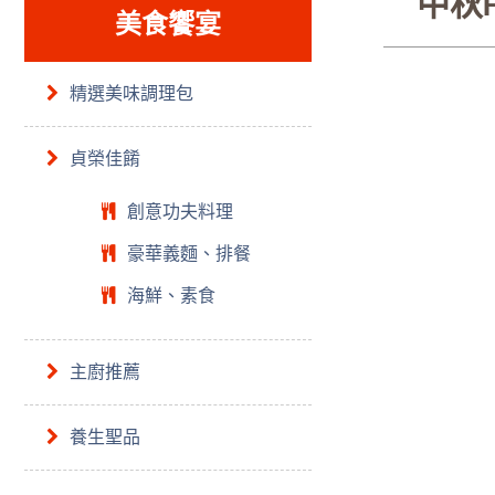
中秋
美食饗宴
精選美味調理包
貞榮佳餚
創意功夫料理
豪華義麵、排餐
海鮮、素食
主廚推薦
養生聖品