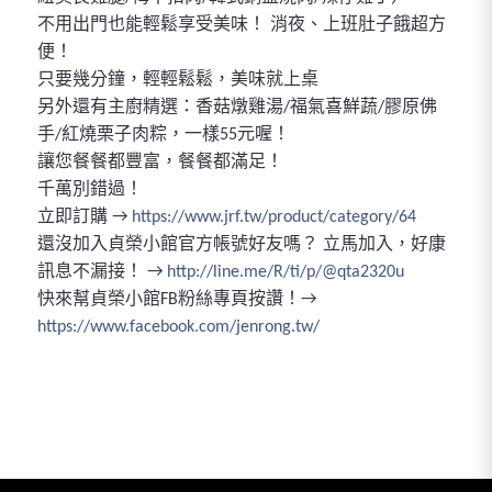
不用出門也能輕鬆享受美味！ 消夜、上班肚子餓超方
便！
只要幾分鐘，輕輕鬆鬆，美味就上桌
另外還有主廚精選：香菇燉雞湯/福氣喜鮮蔬/膠原佛
手/紅燒栗子肉粽，一樣55元喔！
讓您餐餐都豐富，餐餐都滿足！
千萬別錯過！
立即訂購 →
https://www.jrf.tw/product/category/64
還沒加入貞榮小館官方帳號好友嗎？ 立馬加入，好康
訊息不漏接！ →
http://line.me/R/ti/p/@qta2320u
快來幫貞榮小館FB粉絲專頁按讚！→
https://www.facebook.com/jenrong.tw/