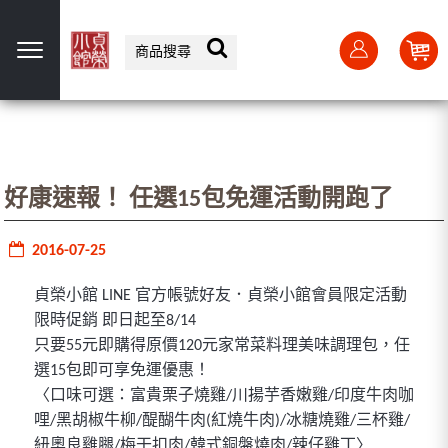
選單
好康速報！ 任選15包免運活動開跑了
2016-07-25
貞榮小館 LINE 官方帳號好友．貞榮小館會員限定活動
限時促銷 即日起至8/14
只要55元即購得原價120元家常菜料理美味調理包，任
選15包即可享免運優惠！
〈口味可選：富貴栗子燒雞/川揚芋香嫩雞/印度牛肉咖
哩/黑胡椒牛柳/醍醐牛肉(紅燒牛肉)/冰糖燒雞/三杯雞/
紐奧良雞腿/梅干扣肉/韓式銅盤燒肉/辣仔雞丁〉